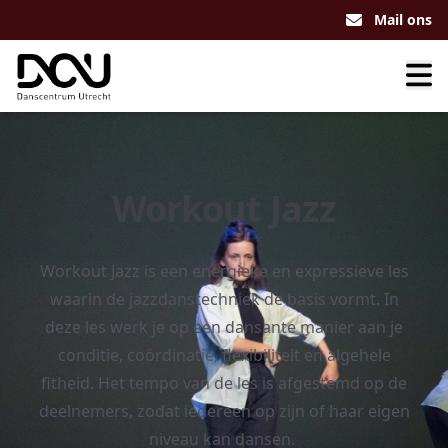
Mail ons
Workout Jazz
Workout Jazz is een energieke en expressieve les
waarin de jazzdanstechniek de basis vormt. In
deze les werk je op een dansante manier aan je
conditie, coördinatie, flexibiliteit en algehele
fitheid. Het tempo van de les is afgestemd op de
deelnemers, zodat iedereen op zijn of haar eigen
niveau kan dansen.