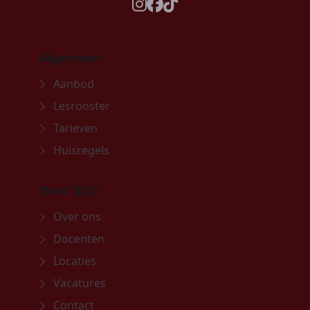
instagram
facebook
tiktok
Algemeen
Aanbod
Lesrooster
Tarieven
Huisregels
Over DCU
Over ons
Docenten
Locaties
Vacatures
Contact