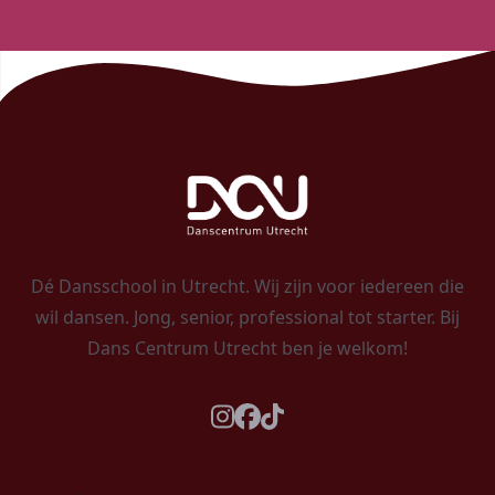
Dé Dansschool in Utrecht. Wij zijn voor iedereen die
wil dansen. Jong, senior, professional tot starter. Bij
Dans Centrum Utrecht ben je welkom!
instagram
facebook
tiktok