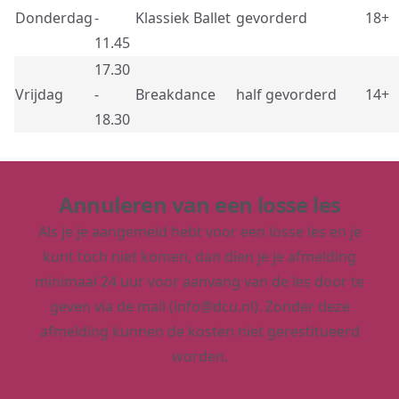
Donderdag
-
Klassiek Ballet
gevorderd
18+
11.45
17.30
Vrijdag
-
Breakdance
half gevorderd
14+
18.30
Annuleren van een losse les
Als je je aangemeld hebt voor een losse les en je
kunt toch niet komen, dan dien je je afmelding
minimaal 24 uur voor aanvang van de les door te
geven via de mail (
info@dcu.nl
). Zonder deze
afmelding kunnen de kosten niet gerestitueerd
worden.