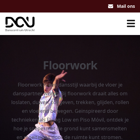
Mail ons
Floorwork
Floorwork is een dansstijl waarbij de vloer je
danspartner wordt. Bij floorwork draait alles om
loslaten, duwen, toegeven, trekken, glijden, rollen
en vloeiend bewegen. Geïnspireerd door
technieken als Flying Low en Piso Móvil, ontdek je
hoe je soepel met de grond kunt samensmelten
en moeiteloos door de ruimte kunt stromen.