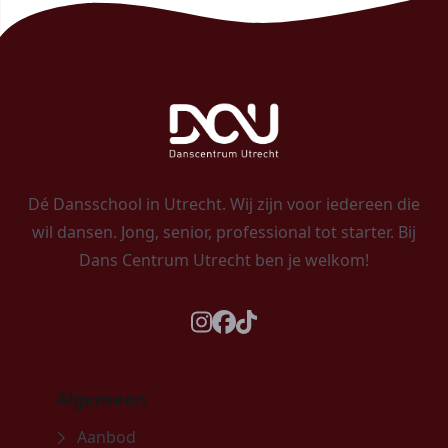
Dé Dansschool in Utrecht. Wij zijn voor iedereen die
wil dansen. Jong, senior, professional tot starter. Bij
Dans Centrum Utrecht ben je welkom!
instagram
facebook
tiktok
Algemeen
Aanbod