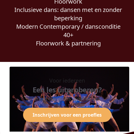
Floorwork
Inclusieve dans: dansen met en zonder
beperking
Modern Contemporary / dansconditie
40+
Floorwork & partnering
Voor iedereen
Een les uitproberen?
Vraag een gratis proefles aan
Inschrijven voor een proefles