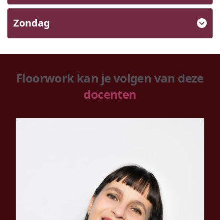
Zondag
Floorwork kan je volgen van deze
docenten