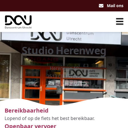
Mail ons
Studio Herenweg
Herenweg 10
3513 CE Utrecht
Studio 1, 2 en 3
Bereikbaarheid
Lopend of op de fiets het best bereikbaar.
Openbaar vervoer