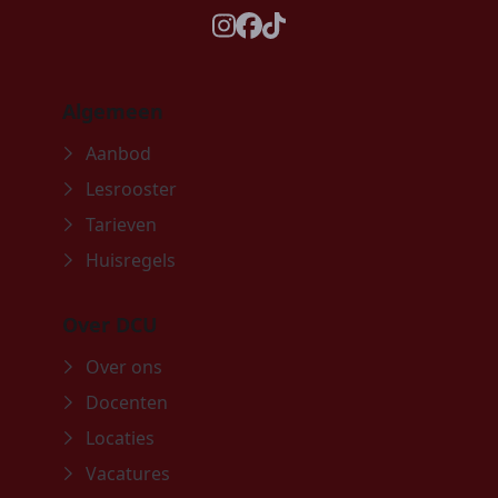
instagram
facebook
tiktok
Algemeen
Aanbod
Lesrooster
Tarieven
Huisregels
Over DCU
Over ons
Docenten
Locaties
Vacatures